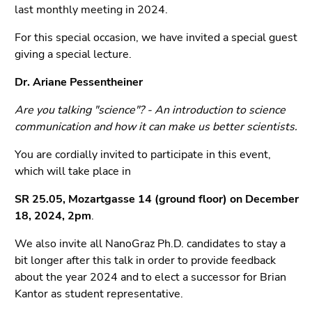
bestätigen
last monthly meeting in 2024.
Sie diesen
Link.
For this special occasion, we have invited a special guest
giving a special lecture.
Beginn
Zum
des
Dr. Ariane Pessentheiner
Inhalt
Seitenbereichs:
(Zugriffstaste
Are you talking "science"? - An introduction to science
Seitenbereiche:
1)
communication and how it can make us better scientists.
Zur
Positionsanzeige
You are cordially invited to participate in this event,
(Zugriffstaste
which will take place in
2)
SR 25.05, Mozartgasse 14 (ground floor) on December
Zur
18, 2024, 2pm
.
Hauptnavigation
(Zugriffstaste
We also invite all NanoGraz Ph.D. candidates to stay a
3)
bit longer after this talk in order to provide feedback
Zu
about the year 2024 and to elect a successor for Brian
den
Kantor as student representative.
Zusatzinformationen