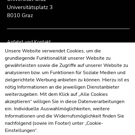
Zusatzinformationen:
Zur
Zur
Universitätsplatz 3
Übersicht
Übersicht
8010 Graz
der
der
Seitenbereiche
Seitenbereiche
Anfahrt und Kontakt
Kommunikation und Öffentlichkeitsarbeit
Unsere Website verwendet Cookies, um die
grundlegende Funktionalität unserer Website zu
Moodle
gewährleisten sowie die Zugriffe auf unserer Website zu
UNIGRAZonline
analysieren bzw. um Funktionen für Soziale Medien und
Impressum
zielgerichtete Werbung anbieten zu können. Hierzu ist es
Datenschutzerklärung
nötig Informationen an die jeweiligen Dienstanbieter
Cookie-Einstellungen
weiterzugeben. Mit dem Klick auf „Alle Cookies
Barrierefreiheitserklärung
akzeptieren“ willigen Sie in diese Datenverarbeitungen
ein. Individuelle Auswahlmöglichkeiten, weitere
Informationen und die Widerrufsmöglichkeit finden Sie
nachfolgend (sowie im Footer) unter „Cookie-
Wetterstation
Uni Graz
Einstellungen“.