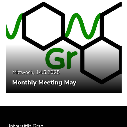
Mittwoch, 14.5.2025
Monthly Meeting May
Beginn
Ende
Ende
des
dieses
dieses
Seitenbereichs:
Seitenbereichs.
Seitenbereichs.
Universität Graz